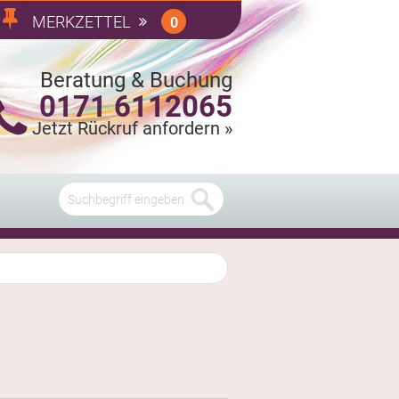
MERKZETTEL
0
Beratung & Buchung
0171 6112065
Jetzt Rückruf anfordern »