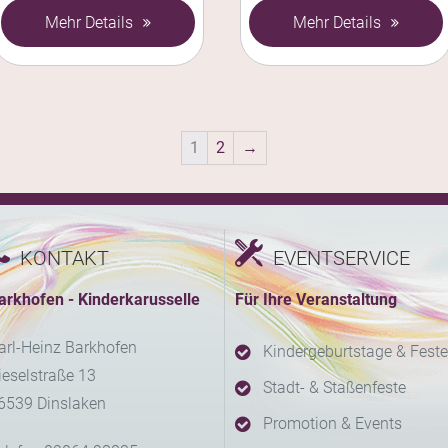
Mehr Details
Mehr Details
1
2
→
KONTAKT
EVENTSERVICE
arkhofen - Kinderkarusselle
Für Ihre Veranstaltung
arl-Heinz Barkhofen
Kindergeburtstage & Feste
ieselstraße 13
Stadt- & Staßenfeste
6539 Dinslaken
Promotion & Events