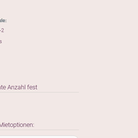
le:
-2
s
te Anzahl fest
Mietoptionen: