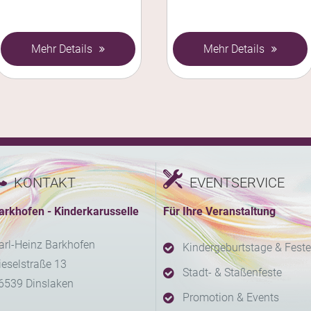
Mehr Details
Mehr Details
KONTAKT
EVENTSERVICE
arkhofen - Kinderkarusselle
Für Ihre Veranstaltung
arl-Heinz Barkhofen
Kindergeburtstage & Feste
ieselstraße 13
Stadt- & Staßenfeste
6539 Dinslaken
Promotion & Events