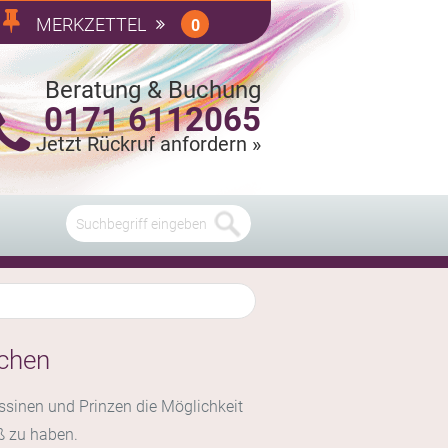
MERKZETTEL
0
Beratung & Buchung
0171 6112065
Jetzt Rückruf anfordern »
chen
essinen und Prinzen die Möglichkeit
ß zu haben.