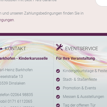
en und unseren Zahlungsbedingungen finden Sie in
ingungen
.
KONTAKT
EVENTSERVICE
arkhofen - Kinderkarusselle
Für Ihre Veranstaltung
arl-Heinz Barkhofen
Kindergeburtstage & Feste
ieselstraße 13
Stadt- & Staßenfeste
6539 Dinslaken
Promotion & Events
elefon 02064 98835
Messen & Ausstellungen
obil 0171 6112065
Tag der offenen Tür