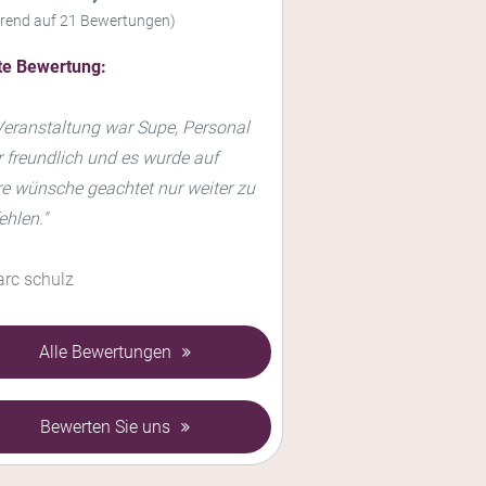
erend auf
21
Bewertungen)
te Bewertung:
Veranstaltung war Supe, Personal
 freundlich und es wurde auf
e wünsche geachtet nur weiter zu
hlen."
rc schulz
Alle Bewertungen
Bewerten Sie uns