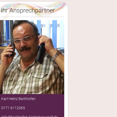
Ihr Ansprechpartner
Karl Heinz Barkhofen
0171 6112065
info@barkhofen-kinderkarussell.de