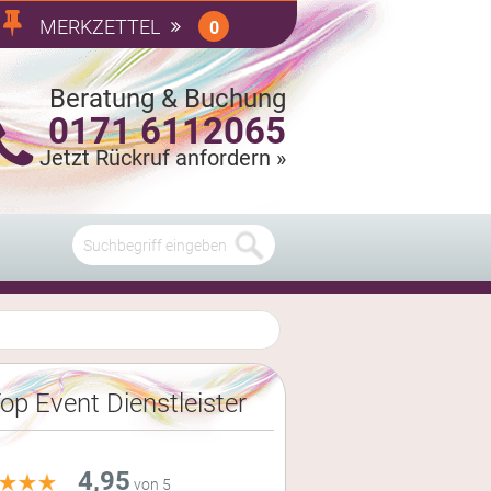
MERKZETTEL
0
Beratung & Buchung
0171 6112065
Jetzt Rückruf anfordern »
op Event Dienstleister
4,95
von 5