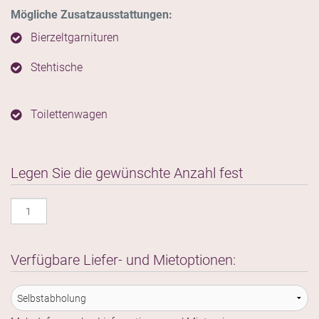
Mögliche Zusatzausstattungen:
Bierzeltgarnituren
Stehtische
Toilettenwagen
Legen Sie die gewünschte Anzahl fest
Ess-
und
Getränkestände
Verfügbare Liefer- und Mietoptionen:
Menge