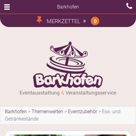
Barkhofen
MERKZETTEL
0
Barkhofen
>
Themenwelten
>
Eventzubehör
>
Ess- und
Getränkestände