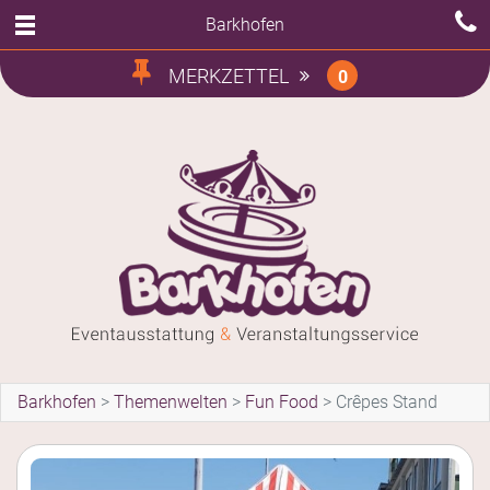
Barkhofen
MERKZETTEL
0
Barkhofen
>
Themenwelten
>
Fun Food
>
Crêpes Stand